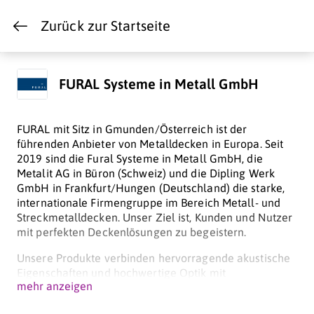
Zurück zur Startseite
FURAL Systeme in Metall GmbH
FURAL mit Sitz in Gmunden/Österreich ist der
führenden Anbieter von Metalldecken in Europa. Seit
2019 sind die Fural Systeme in Metall GmbH, die
Metalit AG in Büron (Schweiz) und die Dipling Werk
GmbH in Frankfurt/Hungen (Deutschland) die starke,
internationale Firmengruppe im Bereich Metall- und
Streckmetalldecken. Unser Ziel ist, Kunden und Nutzer
mit perfekten Deckenlösungen zu begeistern.
Unsere Produkte verbinden hervorragende akustische
Eigenschaften und hochwertige Optik mit
mehr anzeigen
Funktionalität und Langlebigkeit. Diese Kombination
sorgt für ein angenehmes Raumgefühl, das Bauherrn