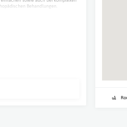
ei einfachen sowie auch bei komplexen
orthopädischen Behandlungen.
tienten eine optimale Behandlung
hen Arbeit klar verständlich; dadurch
. Unterstützung im medizinischen
entation für jeden einzelnen
ch.
Ro