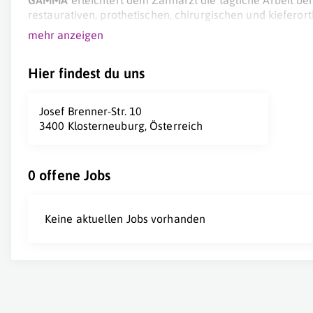
GAMMA
erleichtert dem Zahnarzt die tägliche Arbeit b
restaurativen, prothetischen, chirurgischen und kiefer
mehr anzeigen
GAMMA
unterstützt den Zahnarzt, so dass er seinen Pa
bieten kann.
Hier findest du uns
GAMMA
macht dem Patienten den Nutzen der zahnärztlic
akzeptiert der Patient auch die Kosten leichter.
Josef Brenner-Str. 10
GAMMA
gibt dem Zahnarzt Unterstützung und Sicherheit
3400 Klosterneuburg, Österreich
Bereich und - durch die automatische Behandlungsdokum
Patienten - Sicherheit im administrativ rechtlichen Berei
0 offene Jobs
Keine aktuellen Jobs vorhanden