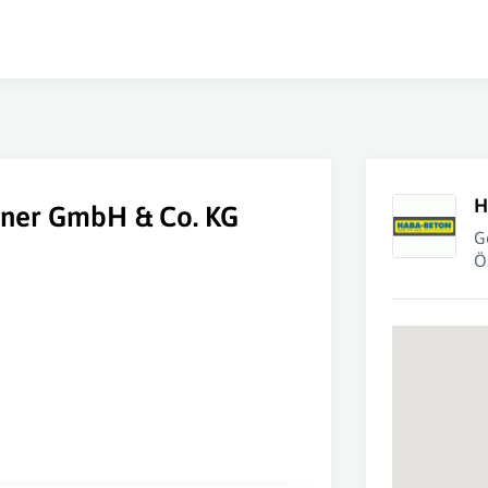
H
hner GmbH & Co. KG
G
Ö