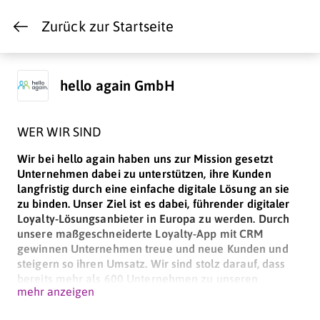
Zurück zur Startseite
hello again GmbH
WER WIR SIND
Wir bei hello again haben uns zur Mission gesetzt
Unternehmen dabei zu unterstützen, ihre Kunden
langfristig durch eine einfache digitale Lösung an sie
zu binden. Unser Ziel ist es dabei, führender digitaler
Loyalty-Lösungsanbieter in Europa zu werden. Durch
unsere maßgeschneiderte Loyalty-App mit CRM
gewinnen Unternehmen treue und neue Kunden und
steigern so ihren Umsatz. Wir sind stolz darauf, dass
bereits mehr als 600 Unternehmen zu unseren
mehr anzeigen
zufriedenen Kunden zählen - und es werden täglich
mehr.