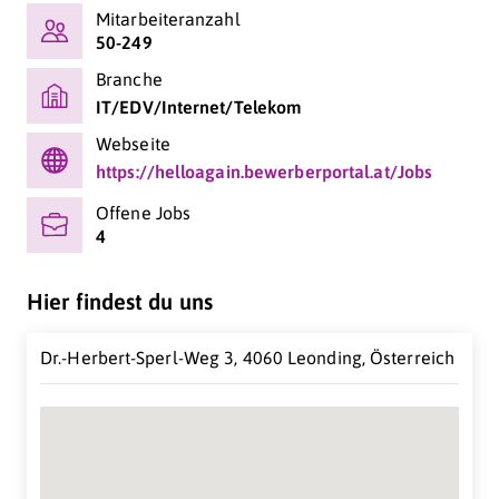
Mitarbeiteranzahl
50-249
WAS WIR MACHEN
Branche
Wir sind der Überzeugung, dass der digitale Wandel
IT/EDV/Internet/Telekom
Unternehmen neue Möglichkeiten zum Aufbau einer
Webseite
starken Kundenbindung bietet. Wir unterstützen
https://helloagain.bewerberportal.at/Jobs
Unternehmen durch den intelligenten Einsatz digitaler
Technologien dabei, ihr individuelles
Offene Jobs
Kundenbindungsprogramm zu gestalten und eine
4
persönliche Kommunikation mit ihren Kunden
aufzubauen. Dadurch stärken wir die Bindung und
aktivieren loyale Kunden zu Markenbotschaftern.
Hier findest du uns
Dr.-Herbert-Sperl-Weg 3, 4060 Leonding, Österreich