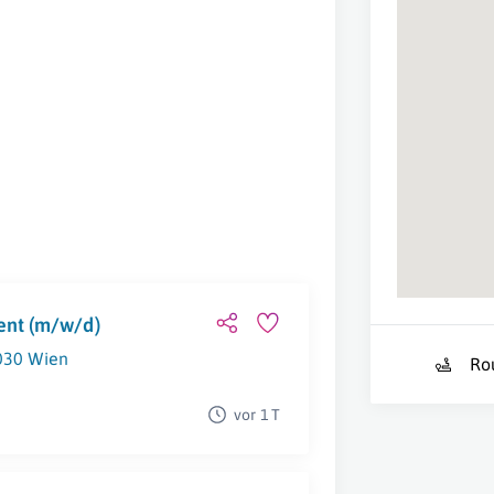
ent (m/w/d)
030 Wien
Ro
vor 1 T