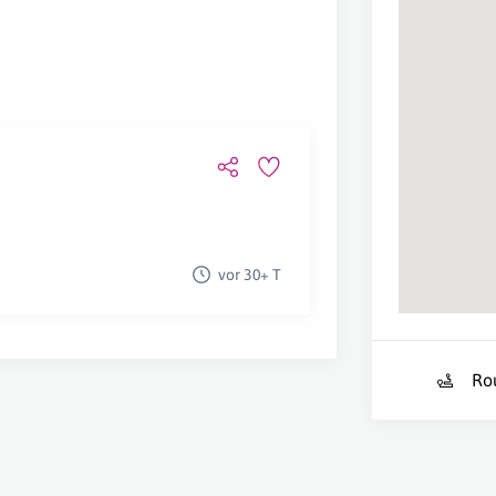
vor 30+ T
Ro