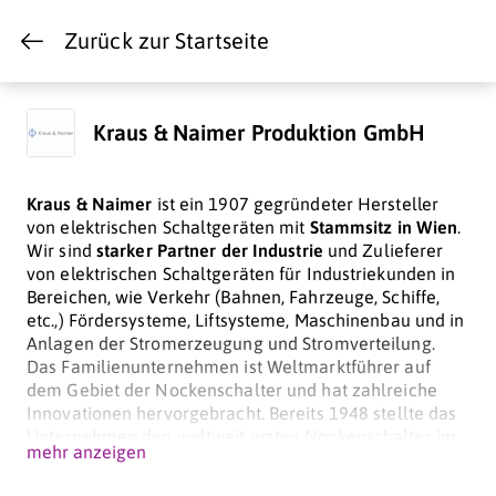
Zurück zur Startseite
Kraus & Naimer Produktion GmbH
Kraus & Naimer
ist ein 1907 gegründeter Hersteller
von elektrischen Schaltgeräten mit
Stammsitz in Wien
.
Wir sind
starker Partner der Industrie
und Zulieferer
von elektrischen Schaltgeräten für Industriekunden in
Bereichen, wie Verkehr (Bahnen, Fahrzeuge, Schiffe,
etc.,) Fördersysteme, Liftsysteme, Maschinenbau und in
Anlagen der Stromerzeugung und Stromverteilung.
Das Familienunternehmen ist Weltmarktführer auf
dem Gebiet der Nockenschalter und hat zahlreiche
Innovationen hervorgebracht. Bereits 1948 stellte das
Unternehmen den weltweit ersten Nockenschalter im
mehr anzeigen
Baukastenprinzip (Modell C15) vor, wodurch es
erstmalig möglich war, kundenspezifische Produkte für