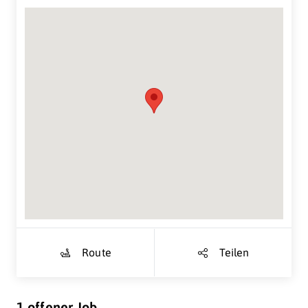
Suche Standort...
Route
Teilen
1 offener Job