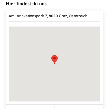
entwickelte Analyseverfahren machen es möglich
Hier findest du uns
Ultraschallsonden und Ultraschall-Endoskope aller
führenden Hersteller in unserem High-Tech-Labor zu
Am Innovationspark 7, 8020 Graz, Österreich
reparieren.
Suche Standort...