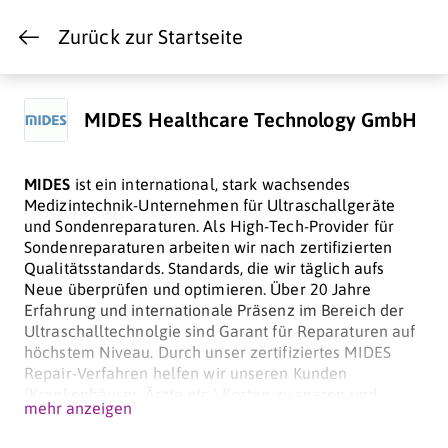
Zurück zur Startseite
MIDES Healthcare Technology GmbH
MIDES
ist ein international, stark wachsendes
Medizintechnik-Unternehmen für Ultraschallgeräte
und Sondenreparaturen. Als High-Tech-Provider für
Sondenreparaturen arbeiten wir nach zertifizierten
Qualitätsstandards. Standards, die wir täglich aufs
Neue überprüfen und optimieren. Über 20 Jahre
Erfahrung und internationale Präsenz im Bereich der
Ultraschalltechnolgie sind Garant für Reparaturen auf
höchstem Niveau. Durch unser zertifiziertes MIDES
Repair-Verfahren helfen wir unseren Kunden
(Krankenhäuser, Ärzte etc.) Kosten zu sparen und
mehr anzeigen
gehen sorgfältig mit den Ressourcen unserer Umwelt
um. Unser einzigartiges Know-how und speziell