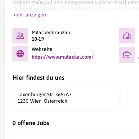
großem Maße auf dem Engagement unserer MitarbeiterI
Unternehmen täglich durch ihre Motivation und ihr echte
mehr anzeigen
Lebensmittelindustrie fördern. Auf dem Weg unseres ste
die Mission im Auge, immer trendige und qualitativ hoch
europäische Küchen zu bringen.
Mitarbeiteranzahl
10-19
Webseite
https://www.mulackal.com/
Hier findest du uns
Laxenburger Str. 365/A3
1230 Wien, Österreich
0 offene Jobs