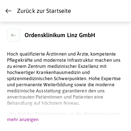
Zurück zur Startseite
Ordensklinikum Linz GmbH
Hoch qualifizierte Ärztinnen und Ärzte, kompetente
Pflegekräfte und modernste Infrastruktur machen uns
zu einem Zentrum medizinischer Exzellenz mit
hochwertiger Krankenhausmedizin und
spitzenmedizinischen Schwerpunkten. Hohe Expertise
und permanente Weiterbildung sowie die moderne
medizinische Ausstattung garantieren den uns
anvertrauten Patientinnen und Patienten eine
Behandlung auf höchstem Niveau.
„Der Not der Zeit begegnen, um die Menschen wieder
mehr anzeigen
froh zu machen.“ schreiben wir uns im Ordensklinikum
Linz der Barmherzigen Schwestern und Elisabethinen