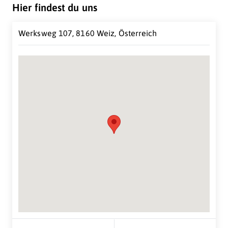
Tochtergesellschaften in:
Hier findest du uns
Italien
Werksweg 107, 8160 Weiz, Österreich
Spanien
Moldawien
Russland
Ukraine
Südafrika
USA
Brasilien
Vietnam
Indien
Türkei
Suche Standort...