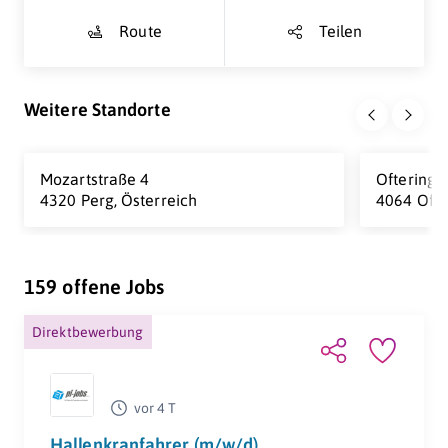
Route
Teilen
Weitere Standorte
Mozartstraße 4
Ofteringe
4320 Perg, Österreich
4064 Ofte
159 offene Jobs
Direktbewerbung
vor 4 T
Hallenkranfahrer (m/w/d)