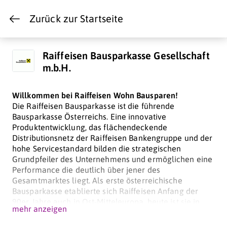
Zurück zur Startseite
Raiffeisen Bausparkasse Gesellschaft
m.b.H.
Willkommen bei Raiffeisen Wohn Bausparen!
Die Raiffeisen Bausparkasse ist die führende
Bausparkasse Österreichs. Eine innovative
Produktentwicklung, das flächendeckende
Distributionsnetz der Raiffeisen Bankengruppe und der
hohe Servicestandard bilden die strategischen
Grundpfeiler des Unternehmens und ermöglichen eine
Performance die deutlich über jener des
Gesamtmarktes liegt. Als erste österreichische
Bausparkasse etablierte sich Raiffeisen Anfang der
90er Jahre auch in Ost-Mitteleuropa, heute ist sie in
mehr anzeigen
Tschechien, der Slowakei, Kroatien und Rumänien
erfolgreich vertreten. Die Raiffeisen Bausparkasse ist