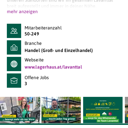
unseren Standorten sind wir im gesamten Lavanttal
breit aufgestellt und immer in deiner Nähe.
mehr anzeigen
Unser vielfältiges Angebot umfasst die Bereiche Agrar,
Energie, Baustoffe, Haus & Garten sowie Lebensmittel
Mitarbeiteranzahl
im SPAR Genussmarkt. Ergänzt wird unser Portfolio
50-249
durch die regionale Obstverarbeitung unter der Marke
„Lavanttaler Obst".
Branche
Handel (Groß- und Einzelhandel)
Im Mittelpunkt stehen bei uns die Menschen – sowohl
unsere Kund:innen als auch unsere Mitarbeiter:innen.
Webseite
Wir bieten sichere Arbeitsplätze, abwechslungsreiche
www.lagerhaus.at/lavanttal
Aufgaben und Entwicklungsmöglichkeiten in
unterschiedlichsten Bereichen wie Verkauf, Logistik,
Offene Jobs
Technik oder Verwaltung.
3
Ein wertschätzendes Miteinander, Teamgeist und
Handschlagqualität prägen unsere
Unternehmenskultur. Gleichzeitig engagieren wir uns
aktiv für die Region und setzen auf nachhaltige
Partnerschaften.
Werde Teil unseres Teams und gestalte mit uns die