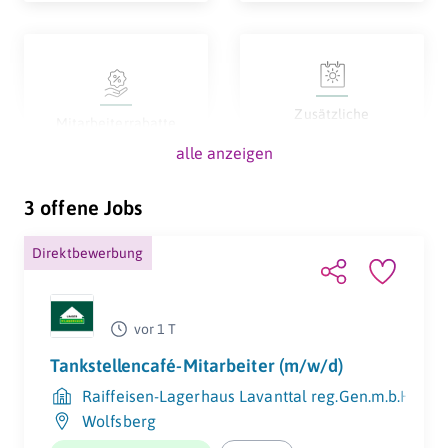
Zusätzliche
Mitarbeiterrabatte
Urlaubstage
alle anzeigen
3 offene Jobs
Direktbewerbung
Gute
Parkplatz
Verkehrsanbindung
vor 1 T
Tankstellencafé-Mitarbeiter (m/w/d)
Raiffeisen-Lagerhaus Lavanttal reg.Gen.m.b.H.
Wolfsberg
Firmenhandy
Firmenevents