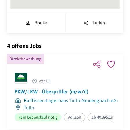
Route
Teilen
4 offene Jobs
Direktbewerbung
vor 1 T
PKW/LKW - Überprüfer (m/w/d)
Raiffeisen-Lagerhaus Tulln-Neulengbach eGenmb
Tulln
kein Lebenslauf nötig
Vollzeit
ab 40.395,18€ pro Jah