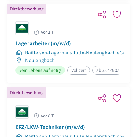
Direktbewerbung
vor 1 T
Lagerarbeiter (m/w/d)
Raiffeisen-Lagerhaus Tulln-Neulengbach eGenmb
Neulengbach
kein Lebenslauf nötig
Vollzeit
ab 35.426,02€ pro Jah
Direktbewerbung
vor 6 T
KFZ/LKW-Techniker (m/w/d)
Raiffeisen-Lagerhaus Tulln-Neulengbach eGenmb