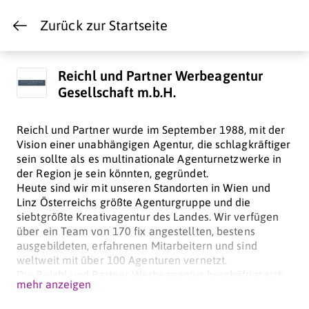
Zurück zur Startseite
Reichl und Partner Werbeagentur
Gesellschaft m.b.H.
Reichl und Partner wurde im September 1988, mit der
Vision einer unabhängigen Agentur, die schlagkräftiger
sein sollte als es multinationale Agenturnetzwerke in
der Region je sein könnten, gegründet.
Heute sind wir mit unseren Standorten in Wien und
Linz Österreichs größte Agenturgruppe und die
siebtgrößte Kreativagentur des Landes. Wir verfügen
über ein Team von 170 fix angestellten, bestens
ausgebildeten, erfahrenen Mitarbeitern und sind
weltweit mit über 100 Agenturen vernetzt.
Die Reichl und Partner Werbeagentur beschäftigt sich
mehr anzeigen
insbesondere mit der Positionierung von Marken,
Kreation und Planung von Werbekampagnen und