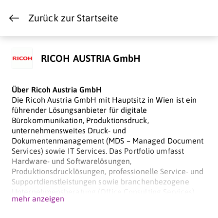
Zurück zur Startseite
RICOH AUSTRIA GmbH
Über Ricoh Austria GmbH
Die Ricoh Austria GmbH mit Hauptsitz in Wien ist ein
führender Lösungsanbieter für digitale
Bürokommunikation, Produktionsdruck,
unternehmensweites Druck- und
Dokumentenmanagement (MDS – Managed Document
Services) sowie IT Services. Das Portfolio umfasst
Hardware- und Softwarelösungen,
Produktionsdrucklösungen, professionelle Service- und
Supportdienstleistungen sowie branchenbezogene
Unternehmensberatung (Office Consulting Services)
mehr anzeigen
mit dem Ziel der Kosten- und Prozessoptimierung.