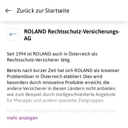
Zurück zur Startseite
ROLAND Rechtsschutz-Versicherungs-
AG
Seit 1994 ist ROLAND auch in Österreich als
Rechtsschutz-Versicherer tätig.
Bereits nach kurzer Zeit hat sich ROLAND als kreativer
Problemlöser in Österreich etabliert. Dies wird
besonders durch innovative Produkte erreicht, die
andere Versicherer in diesen Ländern nicht anbieten,
wie zum Beispiel durch maßgeschneiderte Angebote
für Manager und andere spezielle Zielgruppen.
Die ROLAND-Gruppe ist ein europaweit operierender
Spezialistenverbund mit Konzernsitz in Köln.
mehr anzeigen
Das Leistungsportfolio prägen zwei zentrale