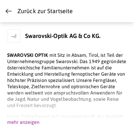
Zurück zur Startseite
Swarovski-Optik AG & Co KG.
SWAROVSKI OPTIK
mit Sitz in Absam, Tirol, ist Teil der
Unternehmensgruppe Swarovski. Das 1949 gegründete
österreichische Familienunternehmen ist auf die
Entwicklung und Herstellung fernoptischer Geräte von
höchster Präzision spezialisiert. Unsere Ferngläser,
Teleskope, Zielfernrohre und optronischen Geräte
werden weltweit von anspruchsvollen Anwendern für
die Jagd, Natur und Vogelbeobachtung, sowie Reise
und Freizeit bevorzugt.
Unser Erfolg basiert auf Innovationskraft, der Qualität
mehr anzeigen
und Werthaltigkeit unserer Produkte, sowie auf ihrem
funktionalen und ästhetischen Design. Die