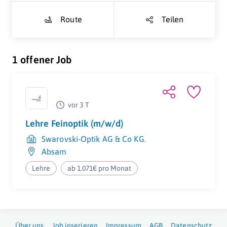
Route
Teilen
1 offener Job
vor 3 T
Lehre Feinoptik (m/w/d)
Swarovski-Optik AG & Co KG.
Absam
Lehre
ab 1.071€ pro Monat
Über uns
Job inserieren
Impressum
AGB
Datenschutz