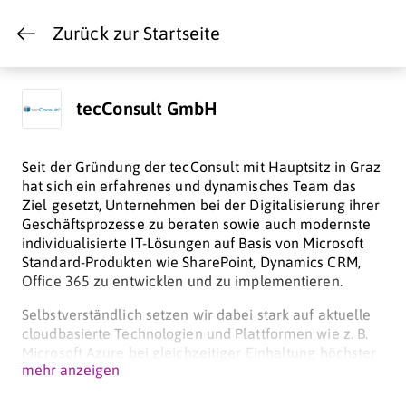
Zurück zur Startseite
tecConsult GmbH
Seit der Gründung der tecConsult mit Hauptsitz in Graz
hat sich ein erfahrenes und dynamisches Team das
Ziel gesetzt, Unternehmen bei der Digitalisierung ihrer
Geschäftsprozesse zu beraten sowie auch modernste
individualisierte IT-Lösungen auf Basis von Microsoft
Standard-Produkten wie SharePoint, Dynamics CRM,
Office 365 zu entwicklen und zu implementieren.
Selbstverständlich setzen wir dabei stark auf aktuelle
cloudbasierte Technologien und Plattformen wie z. B.
Microsoft Azure bei gleichzeitiger Einhaltung höchster
mehr anzeigen
Datenschutz-Standards.
Die 3 Säulen auf die sich unsere Firmenphilosophie