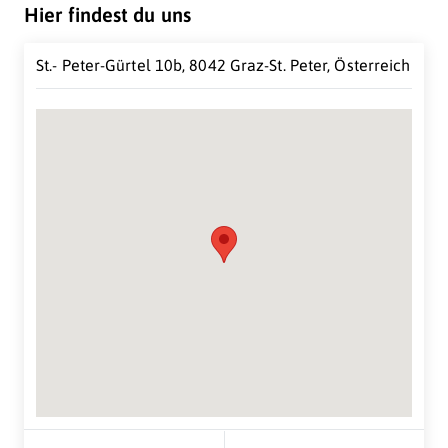
Hier findest du uns
stützt:
Kundenorientierung:
St.- Peter-Gürtel 10b, 8042 Graz-St. Peter, Österreich
Absolute Kundenzufriedenheit wollen wir erreichen
Qualitätsorientierung:
Spitzenqualität ist unser Ziel
Mitarbeiterorientierung:
Wir setzen ausschließlich auf topqualifizierte und
hochzufriedene Mitarbeiterinnen und Mitarbeiter
Suche Standort...