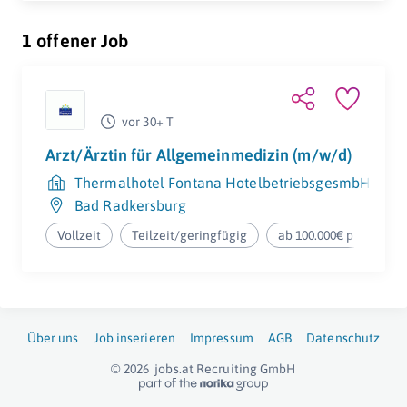
1 offener Job
vor 30+ T
Arzt/Ärztin für Allgemeinmedizin (m/w/d)
Thermalhotel Fontana HotelbetriebsgesmbH
Bad Radkersburg
Vollzeit
Teilzeit/geringfügig
ab 100.000€ pro Jahr
Über uns
Job inserieren
Impressum
AGB
Datenschutz
© 2026
jobs.at
Recruiting GmbH