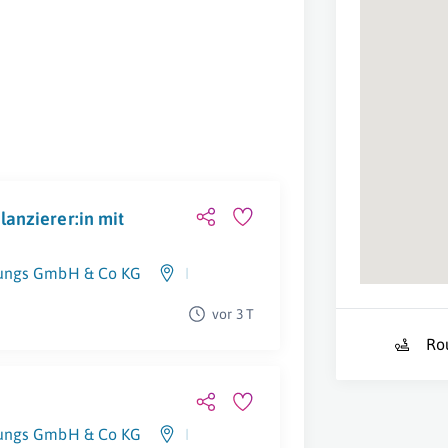
lanzierer:in mit
atungs GmbH & Co KG
Innsbruck
vor 3 T
Ro
atungs GmbH & Co KG
Innsbruck