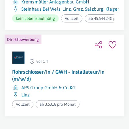
Kremsmüller Anlagenbau GmbH
Steinhaus Bei Wels
,
Linz
,
Graz
,
Salzburg
,
Klagenfurt
kein Lebenslauf nötig
Vollzeit
ab 45.544,24€ pro Jahr
Direktbewerbung
vor 1 T
Rohrschlosser/in / GWH - Installateur/in
(m/w/d)
APS Group GmbH & Co KG
Linz
Vollzeit
ab 3.531€ pro Monat