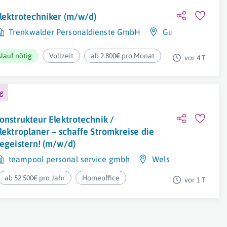
lektrotechniker (m/w/d)
Trenkwalder Personaldienste GmbH
Gunskirchen
lauf nötig
Vollzeit
ab 2.800€ pro Monat
vor 4 T
ng
onstrukteur Elektrotechnik /
lektroplaner – schaffe Stromkreise die
egeistern! (m/w/d)
teampool personal service gmbh
Wels
ab 52.500€ pro Jahr
Homeoffice
vor 1 T