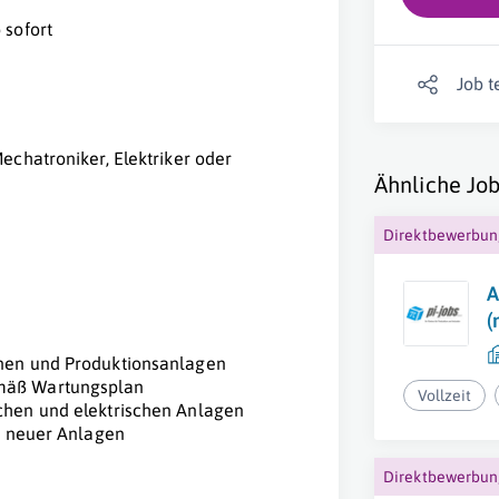
 sofort
Job t
echatroniker, Elektriker oder
Ähnliche Job
k
Direktbewerbu
A
(
nen und Produktionsanlagen
mäß Wartungsplan
Vollzeit
chen und elektrischen Anlagen
e neuer Anlagen
Direktbewerbu