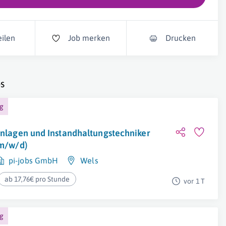
eilen
Job merken
Drucken
s
ng
nlagen und Instandhaltungstechniker
m/w/d)
pi-jobs GmbH
Wels
ab 17,76€ pro Stunde
vor 1 T
ng