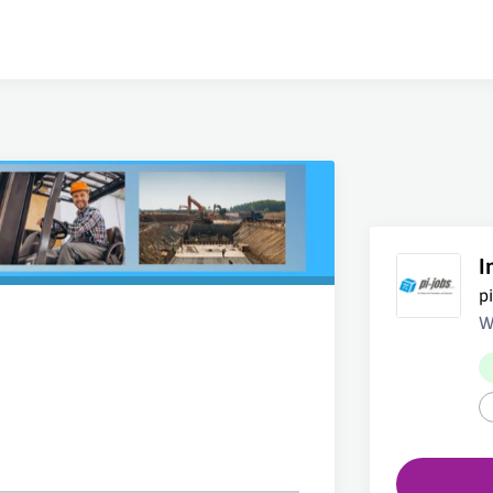
I
p
W