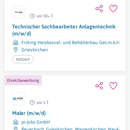
vor 30+ T
Technischer Sachbearbeiter Anlagentechnik
(m/w/d)
Fröling Heizkessel- und Behälterbau Ges.m.b.H.
Grieskirchen
Vollzeit
Direktbewerbung
vor 1 T
Maler (m/w/d)
pi-jobs GmbH
Peuerbach
,
Grieskirchen
,
Waizenkirchen
,
Neukirch