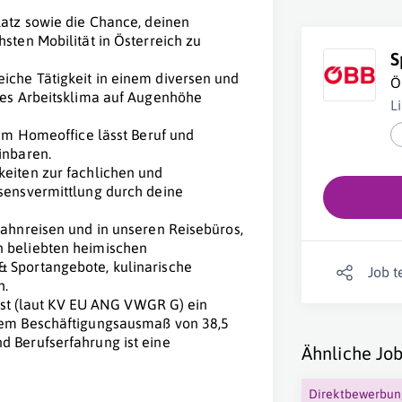
latz sowie die Chance, deinen
sten Mobilität in Österreich zu
S
iche Tätigkeit in einem diversen und
Ö
les Arbeitsklima auf Augenhöhe
L
zum Homeoffice lässt Beruf und
inbaren.
keiten zur fachlichen und
ssensvermittlung durch deine
Bahnreisen und in unseren Reisebüros,
n beliebten heimischen
 Sportangebote, kulinarische
Job t
h.
 ist (laut KV EU ANG VWGR G) ein
inem Beschäftigungsausmaß von 38,5
d Berufserfahrung ist eine
Ähnliche Job
Direktbewerbu