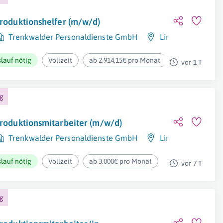
roduktionshelfer (m/w/d)
Trenkwalder Personaldienste GmbH
Linz
lauf nötig
Vollzeit
ab 2.914,15€ pro Monat
vor 1 T
ng
roduktionsmitarbeiter (m/w/d)
Trenkwalder Personaldienste GmbH
Linz
lauf nötig
Vollzeit
ab 3.000€ pro Monat
vor 7 T
ng