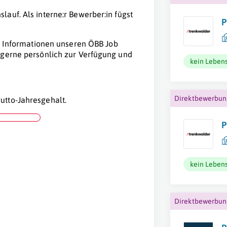
auf. Als interne:r Bewerber:in fügst
P
re Informationen unseren ÖBB Job
 gerne persönlich zur Verfügung und
kein Lebens
Direktbewerbu
utto-Jahresgehalt.
P
kein Lebens
Direktbewerbu