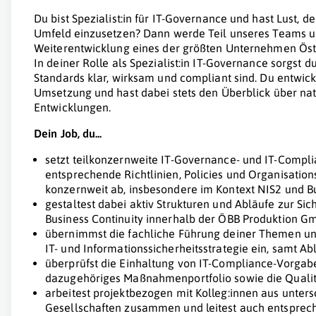
Du bist Spezialist:in für IT-Governance und hast Lust, d
Umfeld einzusetzen? Dann werde Teil unseres Teams und
Weiterentwicklung eines der größten Unternehmen Öst
In deiner Rolle als Spezialist:in IT-Governance sorgst d
Standards klar, wirksam und compliant sind. Du entwicke
Umsetzung und hast dabei stets den Überblick über nat
Entwicklungen.
Dein Job, du...
setzt teilkonzernweite IT-Governance- und IT-Compl
entsprechende Richtlinien, Policies und Organisati
konzernweit ab, insbesondere im Kontext NIS2 und Bu
gestaltest dabei aktiv Strukturen und Abläufe zur Si
Business Continuity innerhalb der ÖBB Produktion G
übernimmst die fachliche Führung deiner Themen und 
IT- und Informationssicherheitsstrategie ein, samt 
überprüfst die Einhaltung von IT-Compliance-Vorgab
dazugehöriges Maßnahmenportfolio sowie die Qualit
arbeitest projektbezogen mit Kolleg:innen aus unter
Gesellschaften zusammen und leitest auch entsprech