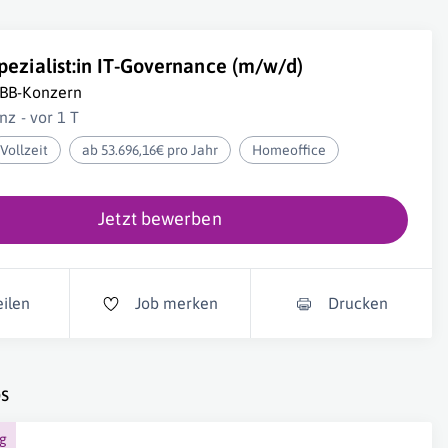
pezialist:in IT-Governance (m/w/d)
BB-Konzern
inz - vor 1 T
Vollzeit
ab 53.696,16€ pro Jahr
Homeoffice
Jetzt bewerben
eilen
Job merken
Drucken
s
ng