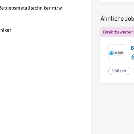
Betriebsmetalltechniker m/w.
Ähnliche Job
hniker
Direktbewerbu
B
Vollzeit