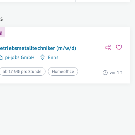
s
ng
etriebsmetalltechniker (m/w/d)
pi-jobs GmbH
Enns
ab 17,64€ pro Stunde
Homeoffice
vor 1 T