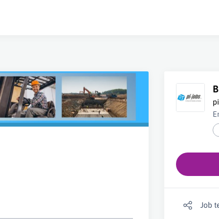
B
p
E
Job t