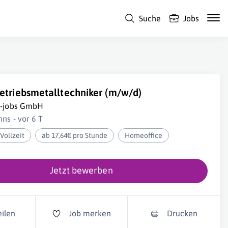
Suche
Jobs
etriebsmetalltechniker (m/w/d)
i-jobs GmbH
nns - vor 6 T
Vollzeit
ab 17,64€ pro Stunde
Homeoffice
Jetzt bewerben
eilen
Job merken
Drucken