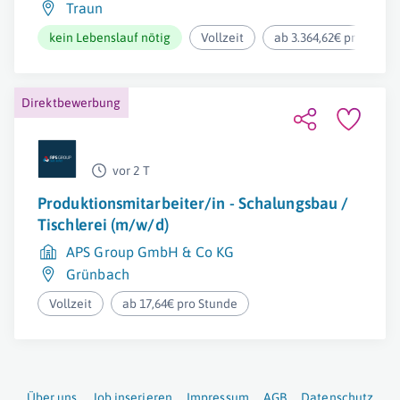
Traun
kein Lebenslauf nötig
Vollzeit
ab 3.364,62€ pro Mona
Direktbewerbung
vor 2 T
Produktionsmitarbeiter/in - Schalungsbau /
Tischlerei (m/w/d)
APS Group GmbH & Co KG
Grünbach
Vollzeit
ab 17,64€ pro Stunde
Über uns
Job inserieren
Impressum
AGB
Datenschutz