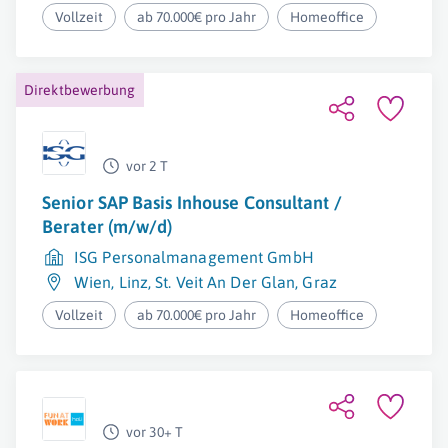
Vollzeit
ab 70.000€ pro Jahr
Homeoffice
Direktbewerbung
vor 2 T
Senior SAP Basis Inhouse Consultant /
Berater (m/w/d)
ISG Personalmanagement GmbH
Wien
,
Linz
,
St. Veit An Der Glan
,
Graz
Vollzeit
ab 70.000€ pro Jahr
Homeoffice
vor 30+ T