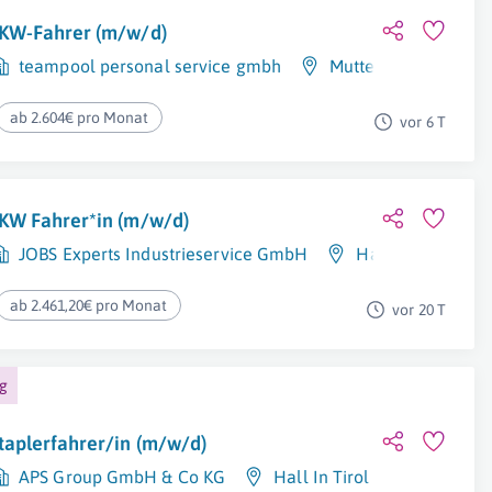
KW-Fahrer (m/w/d)
teampool personal service gmbh
Mutters
ab 2.604€ pro Monat
vor 6 T
KW Fahrer*in (m/w/d)
JOBS Experts Industrieservice GmbH
Hall In Tirol
ab 2.461,20€ pro Monat
vor 20 T
ng
taplerfahrer/in (m/w/d)
APS Group GmbH & Co KG
Hall In Tirol