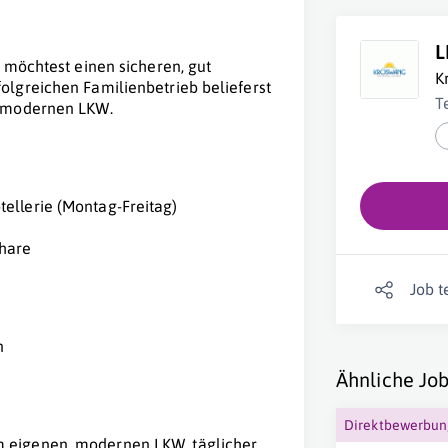
L
 möchtest einen sicheren, gut
K
lgreichen Familienbetrieb belieferst
Te
, modernen LKW.
ellerie (Montag-Freitag)
hare
Job t
n
Ähnliche Job
Direktbewerbu
m eigenen, modernen LKW, täglicher