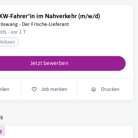
KW-Fahrer*in im Nahverkehr (m/w/d)
röswang - Der Frische-Lieferant
lfs - vor 1 T
Vollzeit
Jetzt bewerben
eilen
Job merken
Drucken
s
ng