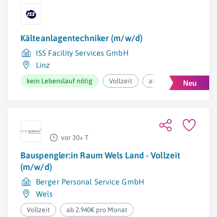
Kälteanlagentechniker (m/w/d)
ISS Facility Services GmbH
Linz
kein Lebenslauf nötig
Vollzeit
ab 3.700€ pro Monat
vor 30+ T
Bauspengler:in Raum Wels Land - Vollzeit
(m/w/d)
Berger Personal Service GmbH
Wels
Vollzeit
ab 2.940€ pro Monat