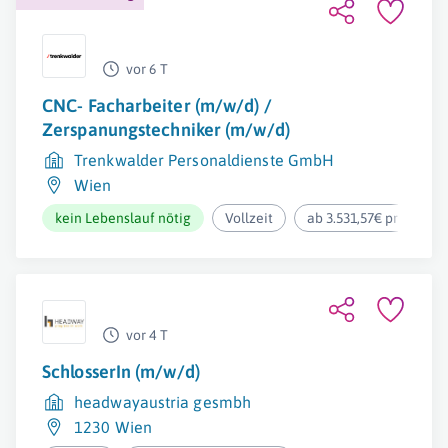
vor 6 T
CNC- Facharbeiter (m/w/d) /
Zerspanungstechniker (m/w/d)
Trenkwalder Personaldienste GmbH
Wien
kein Lebenslauf nötig
Vollzeit
ab 3.531,57€ pro Mona
vor 4 T
SchlosserIn (m/w/d)
headwayaustria gesmbh
1230 Wien