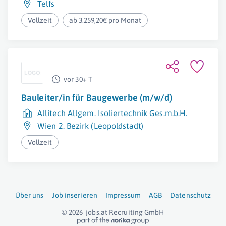
Telfs
Vollzeit
ab 3.259,20€ pro Monat
vor 30+ T
Bauleiter/in für Baugewerbe (m/w/d)
Allitech Allgem. Isoliertechnik Ges.m.b.H.
Wien 2. Bezirk (Leopoldstadt)
Vollzeit
Über uns
Job inserieren
Impressum
AGB
Datenschutz
© 2026
jobs.at
Recruiting GmbH