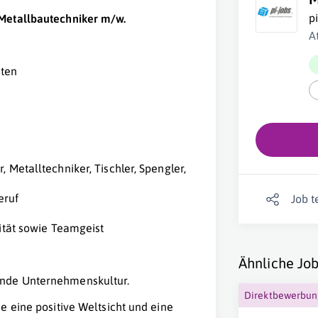
p
 Metallbautechniker m/w.
A
ten
 Metalltechniker, Tischler, Spengler,
eruf
Job t
lität sowie Teamgeist
Ähnliche Job
ende Unternehmenskultur.
Direktbewerbu
e eine positive Weltsicht und eine