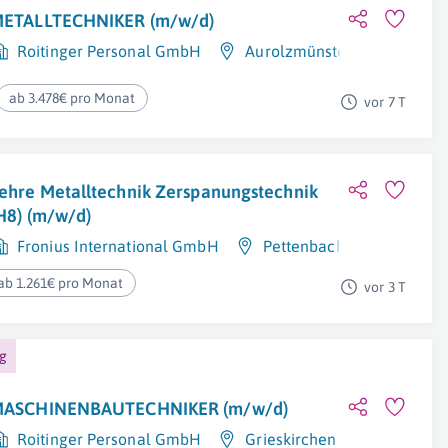
ETALLTECHNIKER (m/w/d)
Roitinger Personal GmbH
Aurolzmünster
ab 3.478€ pro Monat
vor 7 T
ehre Metalltechnik Zerspanungstechnik
H8) (m/w/d)
Fronius International GmbH
Pettenbach
,
Sattledt
ab 1.261€ pro Monat
vor 3 T
ng
ASCHINENBAUTECHNIKER (m/w/d)
Roitinger Personal GmbH
Grieskirchen