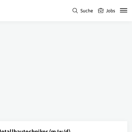
Suche
Jobs
etallbautechniker (m/w/d)