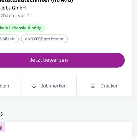
i-jobs GmbH
tzbach - vor 2 T
kein Lebenslauf nötig
Vollzeit
ab 3.000€ pro Monat
Jetzt bewerben
eilen
Job merken
Drucken
s
ng