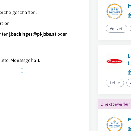
M
eiche geschaffen.
ation
Vollzeit
nter
j.bachinger@pi-jobs.at
oder
L
utto-Monatsgehalt.
(
Lehre
Direktbewerbu
M