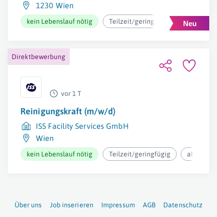
1230 Wien
kein Lebenslauf nötig
Teilzeit/geringfügig
ab 12,73€
Direktbewerbung
vor 1 T
Reinigungskraft (m/w/d)
ISS Facility Services GmbH
Wien
kein Lebenslauf nötig
Teilzeit/geringfügig
ab 12,37€
Über uns
Job inserieren
Impressum
AGB
Datenschutz