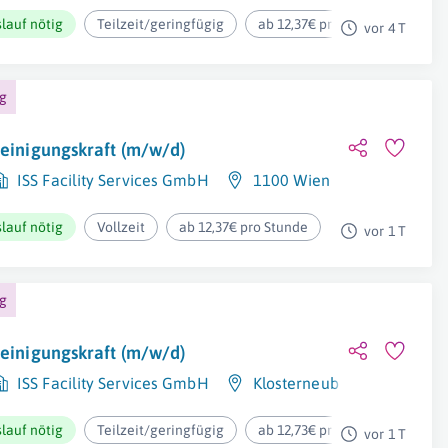
lauf nötig
Teilzeit/geringfügig
ab 12,37€ pro Stunde
vor 4 T
ng
einigungskraft (m/w/d)
ISS Facility Services GmbH
1100 Wien
lauf nötig
Vollzeit
ab 12,37€ pro Stunde
vor 1 T
ng
einigungskraft (m/w/d)
ISS Facility Services GmbH
Klosterneuburg
lauf nötig
Teilzeit/geringfügig
ab 12,73€ pro Stunde
vor 1 T