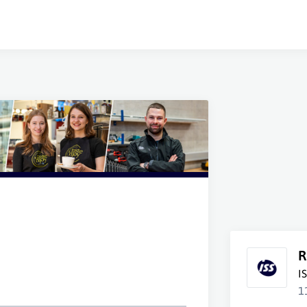
R
I
1