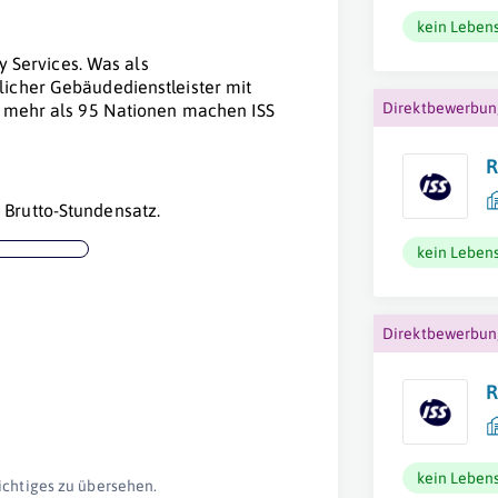
kein Lebens
ty Services. Was als
icher Gebäudedienstleister mit
Direktbewerbu
s mehr als 95 Nationen machen ISS
R
Brutto-Stundensatz.
kein Lebens
Direktbewerbu
R
kein Lebens
ichtiges zu übersehen.