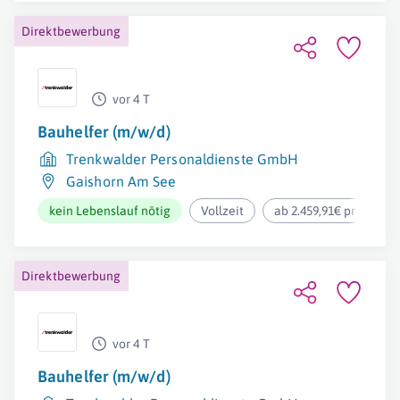
Direktbewerbung
vor 4 T
Bauhelfer (m/w/d)
Trenkwalder Personaldienste GmbH
Gaishorn Am See
kein Lebenslauf nötig
Vollzeit
ab 2.459,91€ pro Mona
Direktbewerbung
vor 4 T
Bauhelfer (m/w/d)