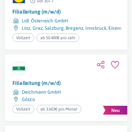
vor 30+ T
Filialleitung (m/w/d)
Lidl Österreich GmbH
Linz
,
Graz
,
Salzburg
,
Bregenz
,
Innsbruck
,
Eisenstadt
Vollzeit
ab 50.400€ pro Jahr
Filialleitung (m/w/d)
Deichmann GmbH
Götzis
Vollzeit
ab 3.603€ pro Monat