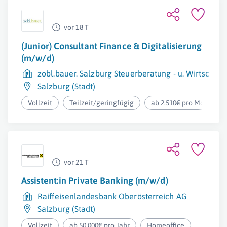
vor 18 T
(Junior) Consultant Finance & Digitalisierung
(m/w/d)
zobl.bauer. Salzburg Steuerberatung - u. Wirtscha
Salzburg (Stadt)
Vollzeit
Teilzeit/geringfügig
ab 2.510€ pro Monat
vor 21 T
Assistent:in Private Banking (m/w/d)
Raiffeisenlandesbank Oberösterreich AG
Salzburg (Stadt)
Vollzeit
ab 50.000€ pro Jahr
Homeoffice