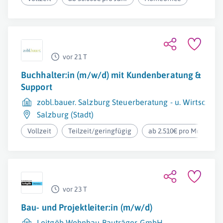
vor 21 T
Buchhalter:in (m/w/d) mit Kundenberatung &
Support
zobl.bauer. Salzburg Steuerberatung - u. Wirtscha
Salzburg (Stadt)
Vollzeit
Teilzeit/geringfügig
ab 2.510€ pro Monat
vor 23 T
Bau- und Projektleiter:in (m/w/d)
Leitgöb Wohnbau Bauträger GmbH