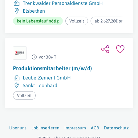
Trenkwalder Personaldienste GmbH
Elsbethen
kein Lebenslauf nötig
Vollzeit
ab 2.627,28€ pro Mona
vor 30+ T
Produktionsmitarbeiter (m/w/d)
Leube Zement GmbH
Sankt Leonhard
Vollzeit
Über uns
Job inserieren
Impressum
AGB
Datenschutz