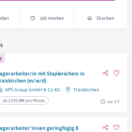
eilen
Job merken
Drucken
s
ng
agerarbeiter/in mit Staplerschein in
raiskirchen (m/w/d)
APS Group GmbH & Co KG
Traiskirchen
ab 2.592,98€ pro Monat
vor 3 T
agerarbeiter*innen geringfügig 8