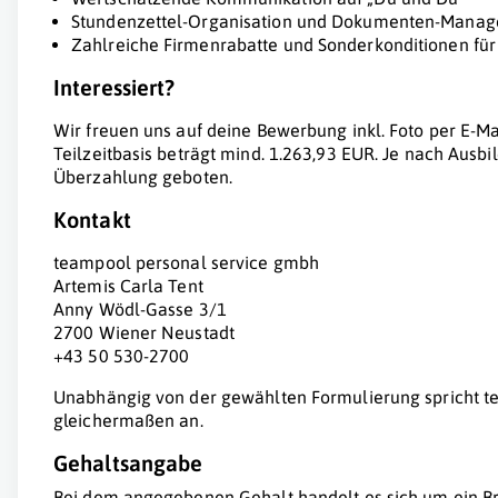
Stundenzettel-Organisation und Dokumenten-Manag
Zahlreiche Firmenrabatte und Sonderkonditionen fü
Interessiert?
Wir freuen uns auf deine Bewerbung inkl. Foto per E-Ma
Teilzeitbasis beträgt mind. 1.263,93 EUR. Je nach Ausb
Überzahlung geboten.
Kontakt
teampool personal service gmbh
Artemis Carla Tent
Anny Wödl-Gasse 3/1
2700 Wiener Neustadt
+43 50 530-2700
Unabhängig von der gewählten Formulierung spricht te
gleichermaßen an.
Gehaltsangabe
Bei dem angegebenen Gehalt handelt es sich um ein Br