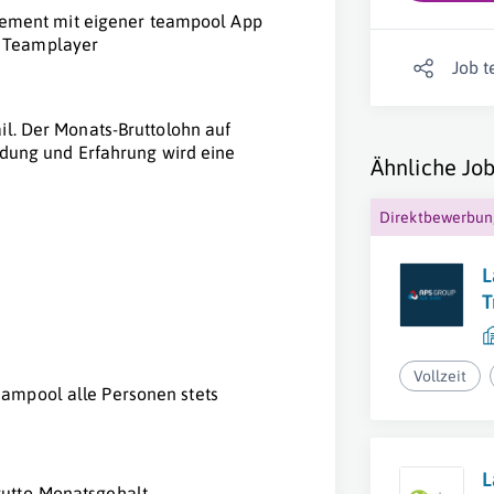
ement mit eigener teampool App
r Teamplayer
Job t
il. Der Monats-Bruttolohn auf
ildung und Erfahrung wird eine
Ähnliche Job
Direktbewerbu
L
T
Vollzeit
ampool alle Personen stets
L
utto-Monatsgehalt.