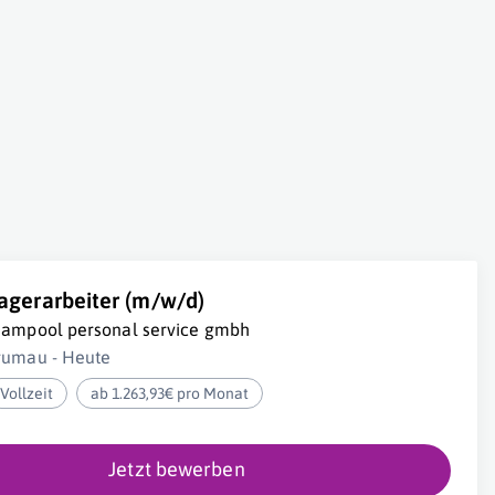
agerarbeiter (m/w/d)
eampool personal service gmbh
rumau - Heute
Vollzeit
ab 1.263,93€ pro Monat
Jetzt bewerben