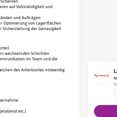
rscheinen
ren auf Vollständigkeit und
tänden und Aufträgen
der Optimierung von Lagerflächen
r Sicherstellung der Genauigkeit
rteil
t in wechselnden Schichten
 Kommunikation im Team und die
eichen des Arbeitsortes notwendig
L
t
T
übernahme
gelabend etc.)