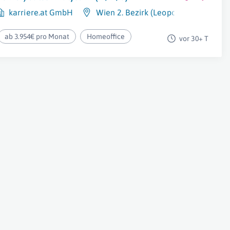
karriere.at GmbH
Wien 2. Bezirk (Leopoldstadt)
ab 3.954€ pro Monat
Homeoffice
vor 30+ T