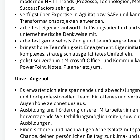
modernen HR-IT-Trends (Prozesse, Technologien, Met
SuccessFactors sehr gut.
verfügst über Expertise in Agilität bzw. SAFe und kan
Transformationsprojekten anwenden.
arbeitest eigenverantwortlich, lösungsorientiert und 
unternehmerische Denkweise mit.
arbeitest gerne selbstständig und teamübergreifend 
bringst hohe Teamfähigkeit, Engagement, Eigeninitia
komplexes, strategisch ausgerichtetes Umfeld ein.
gehst souverän mit Microsoft-Office- und Kommunikati
PowerPoint, Notes, Planner etc.) um.
Unser Angebot
Es erwartet dich eine spannende und abwechslungsre
und hochprofessionellen Team. Ein offenes und vertr
Augenhöhe zeichnet uns aus.
Ausbildung und Förderung unserer Mitarbeiter:innen i
hervorragende Weiterbildungsmöglichkeiten, sowie 
Ausbildungen.
Einen sicheren und nachhaltigen Arbeitsplatz mit s
Chance, deinen persönlichen Beitrag zur klima- und 