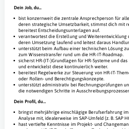
Dein Job, du...
bist konzernweit die zentrale Ansprechperson für al
deren strategische Umsetzbarkeit, stimmst dich mit 
bereitest Entscheidungsunterlagen auf.
verantwortest die Erstellung und Weiterentwicklun
deren Umsetzung laufend und leitest daraus Handl
unterstützt beim Aufbau einer technischen Lösung z
zum Wissenstransfer rund um die HR-IT-Roadmap.
sicherst HR-(IT-)Grundlagen für HR-Systeme und da
und entwickelst diese kontinuierlich weiter.
bereitest Regelwerke zur Steuerung von HR-IT-Theme
oder Rollen- und Berechtigungskonzepte.
unterstützt administrativ bei Rechnungsprüfungen un
die notwendigen Schritte in Ausschreibungsprozessen
Dein Profil, du...
bringst mehrjährige einschlägige Berufserfahrung i
Analyse mit, idealerweise im SAP-Umfeld (z. B. SAP 
hast vertiefte Kenntnisse im Projekt- und Changema