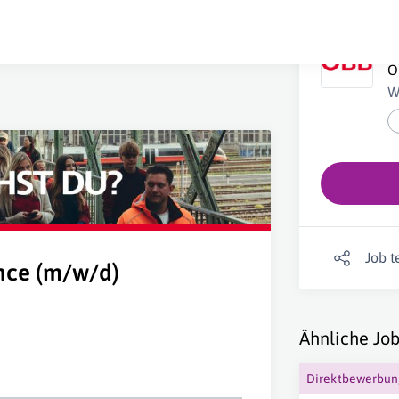
S
Ö
W
Job t
ance (m/w/d)
Ähnliche Job
Direktbewerbu