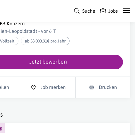
Suche
Jobs
enior Spezialist:in HR-IT-Governance (m/w/d)
BB-Konzern
ien-Leopoldstadt - vor 6 T
Vollzeit
ab 53.003,91€ pro Jahr
Jetzt bewerben
eilen
Job merken
Drucken
s
ng