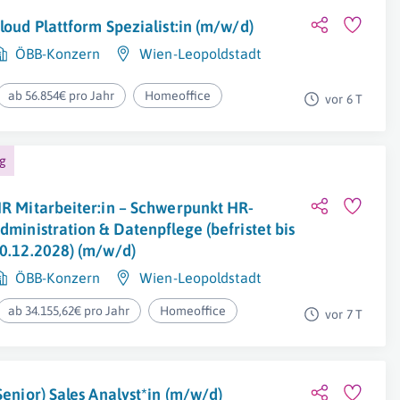
loud Plattform Spezialist:in (m/w/d)
ÖBB-Konzern
Wien-Leopoldstadt
ab 56.854€ pro Jahr
Homeoffice
vor 6 T
ng
R Mitarbeiter:in – Schwerpunkt HR-
dministration & Datenpflege (befristet bis
0.12.2028) (m/w/d)
ÖBB-Konzern
Wien-Leopoldstadt
ab 34.155,62€ pro Jahr
Homeoffice
vor 7 T
Senior) Sales Analyst*in (m/w/d)