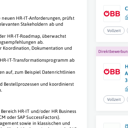
C
le neuen HR-IT-Anforderungen, prüfst
relevanten Stakeholdern ab und
Vollzeit
g der HR-IT-Roadmap, überwachst
ungsempfehlungen ab.
ur Koordination, Dokumentation und
Direktbewerbu
s HR-IT-Transformationsprogramm ab
H
n auf, zum Beispiel Datenrichtlinien
A
3
d Bestellprozessen und koordinierst
.
Vollzeit
m Bereich HR-IT und/oder HR Business
HCM oder SAP SuccessFactors).
nagement sowie in klassischen und
(