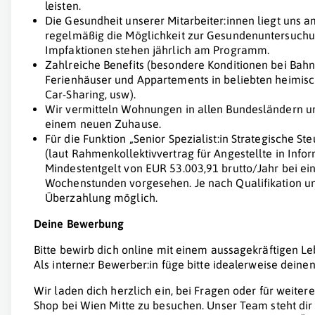
leisten.
Die Gesundheit unserer Mitarbeiter:innen liegt uns a
regelmäßig die Möglichkeit zur Gesundenuntersuchu
Impfaktionen stehen jährlich am Programm.
Zahlreiche Benefits (besondere Konditionen bei Bahn
Ferienhäuser und Appartements in beliebten heimisc
Car-Sharing, usw).
Wir vermitteln Wohnungen in allen Bundesländern un
einem neuen Zuhause.
Für die Funktion „Senior Spezialist:in Strategische St
(laut Rahmenkollektivvertrag für Angestellte in Info
Mindestentgelt von EUR 53.003,91 brutto/Jahr bei e
Wochenstunden vorgesehen. Je nach Qualifikation un
Überzahlung möglich.
Deine Bewerbung
Bitte bewirb dich online mit einem aussagekräftigen L
Als interne:r Bewerber:in füge bitte idealerweise deine
Wir laden dich herzlich ein, bei Fragen oder für weite
Shop bei Wien Mitte zu besuchen. Unser Team steht dir