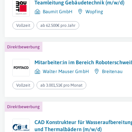
Teamleitung Gebäudetechnik (m/w/d)
Baumit GmbH
Wopfing
Vollzeit
ab 62.500€ pro Jahr
Direktbewerbung
Mitarbeiter:in im Bereich Roboterschwe
Walter Mauser GmbH
Breitenau
Vollzeit
ab 3.001,51€ pro Monat
Direktbewerbung
CAD Konstrukteur für Wasseraufbereitung 
und Thermalbädern (m/w/d)