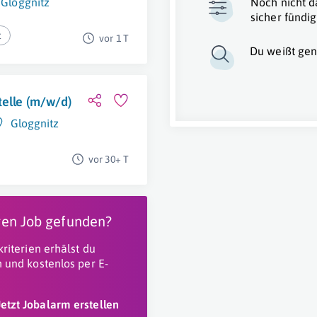
Gloggnitz
Noch nicht d
sicher fündig
t
vor 1 T
Du weißt gen
telle (m/w/d)
Gloggnitz
vor 30+ T
igen Job gefunden?
riterien erhälst du
 und kostenlos per E-
Jetzt Jobalarm erstellen