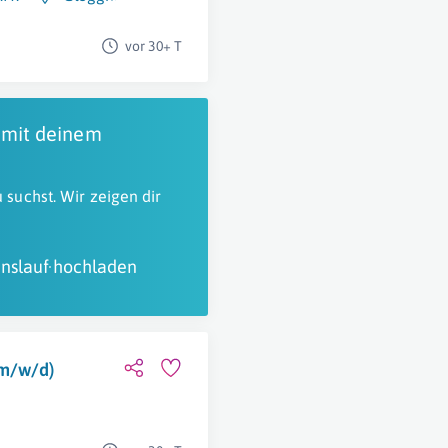
vor 30+ T
 mit deinem
 suchst. Wir zeigen dir
nslauf hochladen
(m/w/d)