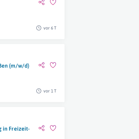
vor 6 T
ißen (m/w/d)
vor 1 T
in Freizeit-