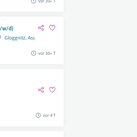
vor 30+ T
/w/d)
Gloggnitz
,
Aspang
,
Pitten
vor 30+ T
vor 4 T