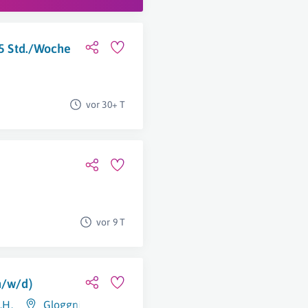
,5 Std./Woche
vor 30+ T
vor 9 T
m/w/d)
.H.
Gloggnitz