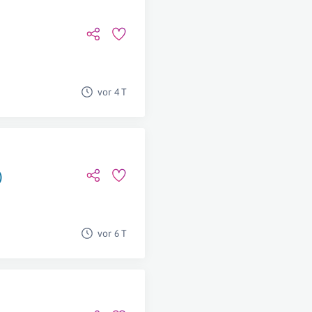
vor 4 T
)
vor 6 T