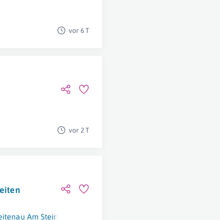
vor 6 T
vor 2 T
keiten
eitenau Am Steinfelde