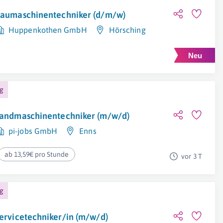
aumaschinentechniker (d/m/w)
Huppenkothen GmbH
Hörsching
ng
andmaschinentechniker (m/w/d)
pi-jobs GmbH
Enns
ab 13,59€ pro Stunde
vor 3 T
ng
ervicetechniker/in (m/w/d)