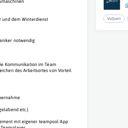
aumaschinen
Vollzeit
hr und dem Winterdienst
aniker notwendig
r die Kommunikation im Team
ichen des Arbeitsortes von Vorteil
übernahme
gelabend etc.)
ement mit eigener teampool App
r Teamplayer