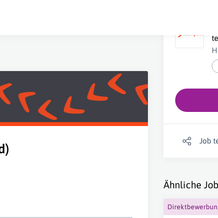
L
t
H
Job t
d)
Ähnliche Job
Direktbewerbu