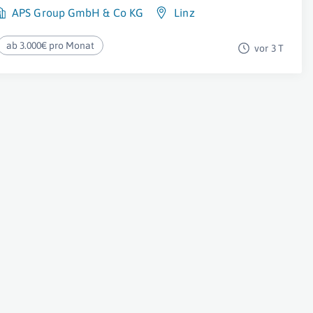
APS Group GmbH & Co KG
Linz
ab 3.000€ pro Monat
vor 3 T