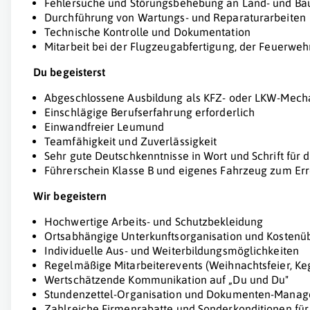
Fehlersuche und Störungsbehebung an Land- und B
Durchführung von Wartungs- und Reparaturarbeiten
Technische Kontrolle und Dokumentation
Mitarbeit bei der Flugzeugabfertigung, der Feuerwe
Du begeisterst
Abgeschlossene Ausbildung als KFZ- oder LKW-Mech
Einschlägige Berufserfahrung erforderlich
Einwandfreier Leumund
Teamfähigkeit und Zuverlässigkeit
Sehr gute Deutschkenntnisse in Wort und Schrift fü
Führerschein Klasse B und eigenes Fahrzeug zum Erre
Wir begeistern
Hochwertige Arbeits- und Schutzbekleidung
Ortsabhängige Unterkunftsorganisation und Kosten
Individuelle Aus- und Weiterbildungsmöglichkeiten
Regelmäßige Mitarbeiterevents (Weihnachtsfeier, Ke
Wertschätzende Kommunikation auf „Du und Du"
Stundenzettel-Organisation und Dokumenten-Manag
Zahlreiche Firmenrabatte und Sonderkonditionen fü