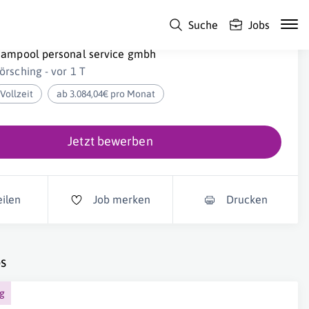
Suche
Jobs
andmaschinenmechaniker (m/w/d)
eampool personal service gmbh
örsching - vor 1 T
Vollzeit
ab 3.084,04€ pro Monat
Jetzt bewerben
eilen
Job merken
Drucken
s
ng