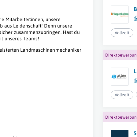
B
re Mitarbeiter:innen, unsere
ob aus Leidenschaft! Denn unsere
elsicher zusammenzubringen. Hast du
Vollzeit
il unseres Teams!
geisterten Landmaschinenmechaniker
Direktbewerbu
L
Vollzeit
Direktbewerbu
S