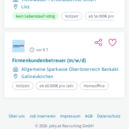
Linz
kein Lebenslauf nötig
Vollzeit
ab 56.000€ pro Jahr
vor 8 T
Firmenkundenbetreuer (m/w/d)
Allgemeine Sparkasse Oberösterreich Bankaktienge
Gallneukirchen
Vollzeit
ab 60.000€ pro Jahr
Homeoffice
Über uns
Job inserieren
Impressum
AGB
Datenschutz
© 2026
jobs.at
Recruiting GmbH