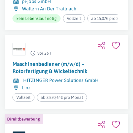
pi-jobs GmbH
Wallern An Der Trattnach
kein Lebenslauf nötig
Vollzeit
ab 15,07€ pro Stunde
vor 26 T
Maschinenbediener (m/w/d) –
Rotorfertigung & Wickeltechnik
HITZINGER Power Solutions GmbH
Linz
Vollzeit
ab 2.820,64€ pro Monat
Direktbewerbung