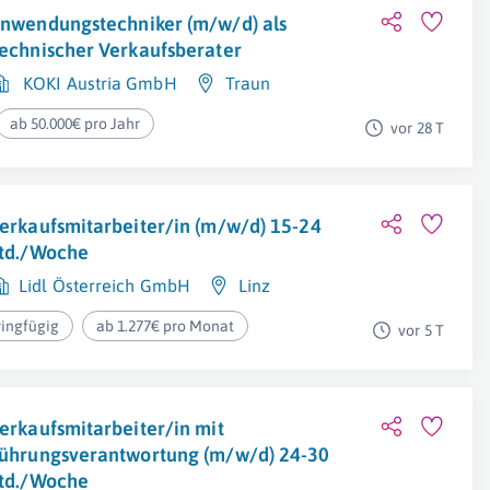
nwendungstechniker (m/w/d) als
echnischer Verkaufsberater
KOKI Austria GmbH
Traun
ab 50.000€ pro Jahr
vor 28 T
erkaufsmitarbeiter/in (m/w/d) 15-24
td./Woche
Lidl Österreich GmbH
Linz
ringfügig
ab 1.277€ pro Monat
vor 5 T
erkaufsmitarbeiter/in mit
ührungsverantwortung (m/w/d) 24-30
td./Woche