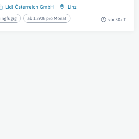
Lidl Österreich GmbH
Linz
ringfügig
ab 1.390€ pro Monat
vor 30+ T