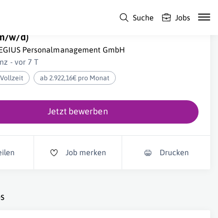
Suche
Jobs
erkaufsberater IT & Telekommunikation
m/w/d)
EGIUS Personalmanagement GmbH
inz - vor 7 T
Vollzeit
ab 2.922,16€ pro Monat
Jetzt bewerben
eilen
Job merken
Drucken
s