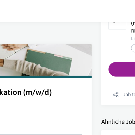
V
(
R
L
kation (m/w/d)
Job t
Ähnliche Job