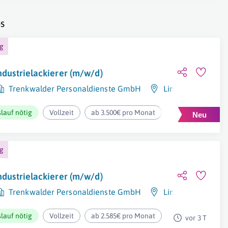
s
ng
ndustrielackierer (m/w/d)
Trenkwalder Personaldienste GmbH
Linz
lauf nötig
Vollzeit
ab 3.500€ pro Monat
ng
ndustrielackierer (m/w/d)
Trenkwalder Personaldienste GmbH
Linz
,
Wels
lauf nötig
Vollzeit
ab 2.585€ pro Monat
vor 3 T