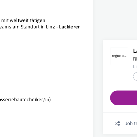
mit weltweit tätigen
eams am Standort in Linz -
Lackierer
L
R
L
osseriebautechniker/in)
Job t