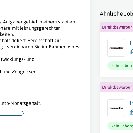
Ähnliche Job
s Aufgabengebiet in einem stabilen
Direktbewerbu
häre mit leistungsgerechter
eiten.
alt dotiert. Bereitschaft zur
I
ng - vereinbaren Sie im Rahmen eines
ntwicklungs- und
kein Lebens
f und Zeugnissen.
Direktbewerbu
I
utto-Monatsgehalt.
kein Lebens