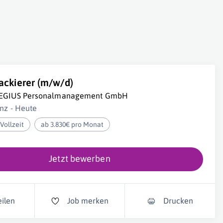
ackierer (m/w/d) ️
EGIUS Personalmanagement GmbH
inz - Heute
Vollzeit
ab 3.830€ pro Monat
Jetzt bewerben
eilen
Job merken
Drucken