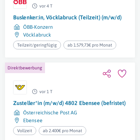
vor 4 T
Buslenker:in, Vöcklabruck (Teilzeit) (m/w/d)
ÖBB-Konzern
Vöcklabruck
Teilzeit/geringfügig
ab 1.579,73€ pro Monat
Direktbewerbung
vor 1 T
Zusteller*in (m/w/d) 4802 Ebensee (befristet)
Österreichische Post AG
Ebensee
Vollzeit
ab 2.400€ pro Monat